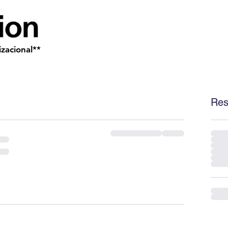
zacional**
Res